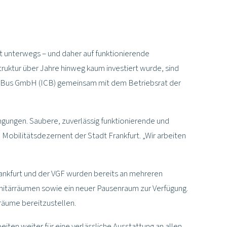
t unterwegs – und daher auf funktionierende
truktur über Jahre hinweg kaum investiert wurde, sind
ity-Bus GmbH (ICB) gemeinsam mit dem Betriebsrat der
ingungen. Saubere, zuverlässig funktionierende und
Mobilitätsdezernent der Stadt Frankfurt. „Wir arbeiten
Frankfurt und der VGF wurden bereits an mehreren
anitärräumen sowie ein neuer Pausenraum zur Verfügung.
sräume bereitzustellen.
eiten weiter für eine verlässliche Ausstattung an allen