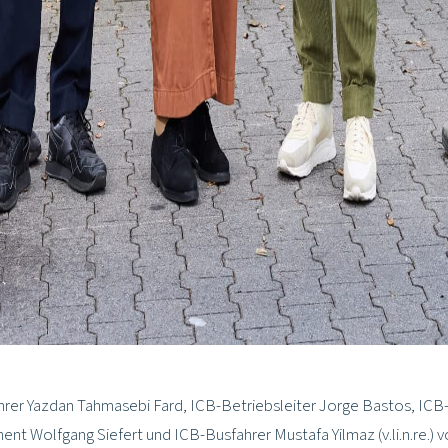
rer Yazdan Tahmasebi Fard, ICB-Betriebsleiter Jorge Bastos, ICB
nt Wolfgang Siefert und ICB-Busfahrer Mustafa Yilmaz (v.li.n.re.)