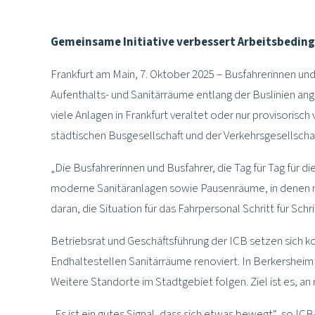
Gemeinsame Initiative verbessert Arbeitsbedi
Frankfurt am Main, 7. Oktober 2025 – Busfahrerinnen un
Aufenthalts- und Sanitärräume entlang der Buslinien ang
viele Anlagen in Frankfurt veraltet oder nur provisori
städtischen Busgesellschaft und der Verkehrsgesellsch
„Die Busfahrerinnen und Busfahrer, die Tag für Tag für 
moderne Sanitäranlagen sowie Pausenräume, in denen man
daran, die Situation für das Fahrpersonal Schritt für Schr
Betriebsrat und Geschäftsführung der ICB setzen sich ko
Endhaltestellen Sanitärräume renoviert. In Berkershei
Weitere Standorte im Stadtgebiet folgen. Ziel ist es, a
„Es ist ein gutes Signal, dass sich etwas bewegt“, so IC