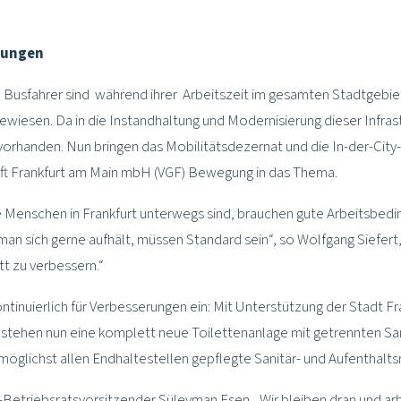
ngungen
d Busfahrer sind während ihrer Arbeitszeit im gesamten Stadtgebie
ewiesen. Da in die Instandhaltung und Modernisierung dieser Infras
sch vorhanden. Nun bringen das Mobilitätsdezernat und die In-der-C
aft Frankfurt am Main mbH (VGF) Bewegung in das Thema.
die Menschen in Frankfurt unterwegs sind, brauchen gute Arbeitsbed
 sich gerne aufhält, müssen Standard sein“, so Wolfgang Siefert, 
itt zu verbessern.“
ntinuierlich für Verbesserungen ein: Mit Unterstützung der Stadt 
m stehen nun eine komplett neue Toilettenanlage mit getrennten S
n möglichst allen Endhaltestellen gepflegte Sanitär- und Aufenthalt
B-Betriebsratsvorsitzender Süleyman Esen. „Wir bleiben dran und arb