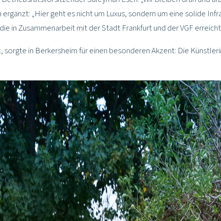
rgänzt: „Hier geht es nicht um Luxus, sondern um eine solide Infra
 die in Zusammenarbeit mit der Stadt Frankfurt und der VGF erreich
ält, sorgte in Berkersheim für einen besonderen Akzent: Die Künstler