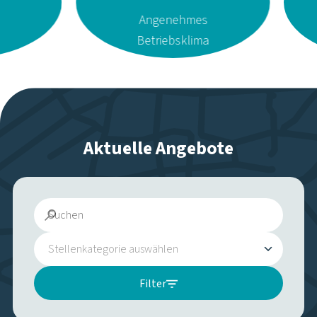
Werkstudent:in Finanzen &
Digitalisierung
Stellenkategorie
:
Finanzen
Arbeitszeit:
Teilzeit
Bewerbungsfrist:
01.09.2026
Zum Stellenangebot
Kfz-Mechatroniker:in
Stellenkategorie
:
Werkstatt
Arbeitszeit:
Vollzeit
Bewerbungsfrist:
15.08.2026