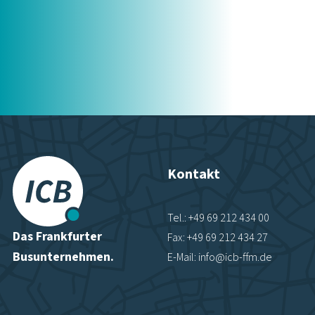
Arbeiten bei ICB
Mediathek
Jobs
Unternehmen
Ausbildung
Nachhaltigkeit
© Copyright 2026 In-der-City-Bus GmbH
Einkauf
Datenschutz
Hinweisgeber-System
Impressum