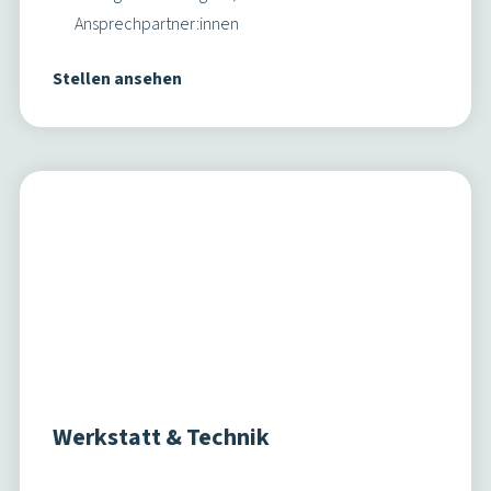
Werkstatt & Technik
Unverzichtbare Technikarbeit – weil ohne dich
nichts fährt
Große Fahrzeuge, große Verantwortung und
spannende Aufgaben
Abwechslungsreicher Alltag im Team
Arbeiten mit modernsten Fahrzeugen – Batterie-
und Wasserstofftechnik
Individuelle Weiterbildungen und
Entwicklungsmöglichkeiten
Stellen ansehen