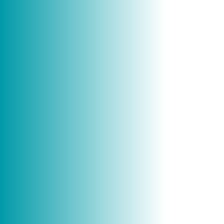
Kontakt
Tel.: +49 69 212 434 00
Das Frankfurter
Fax: +49 69 212 434 27
Busunternehmen.
E-Mail: info@icb-ffm.de
Karriere
Links