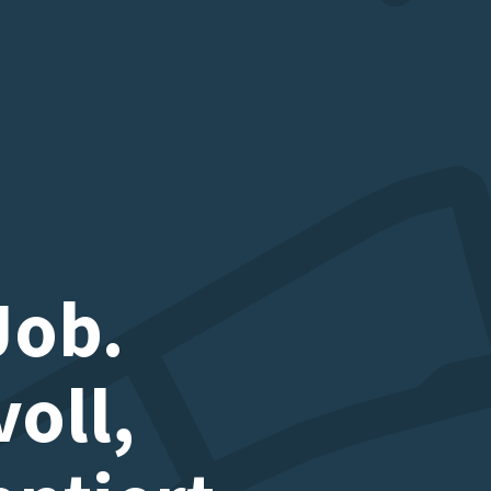
Job.
voll,