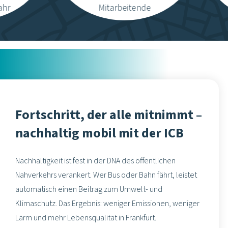
ahr
Mitarbeitende
Fortschritt, der alle mitnimmt –
nachhaltig mobil mit der ICB
Nachhaltigkeit ist fest in der DNA des öffentlichen
Nahverkehrs verankert. Wer Bus oder Bahn fährt, leistet
automatisch einen Beitrag zum Umwelt- und
Klimaschutz. Das Ergebnis: weniger Emissionen, weniger
Lärm und mehr Lebensqualität in Frankfurt.