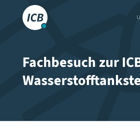
Das Frankfurter
U
Busunternehmen.
Fachbesuch zur IC
Wasserstofftankste