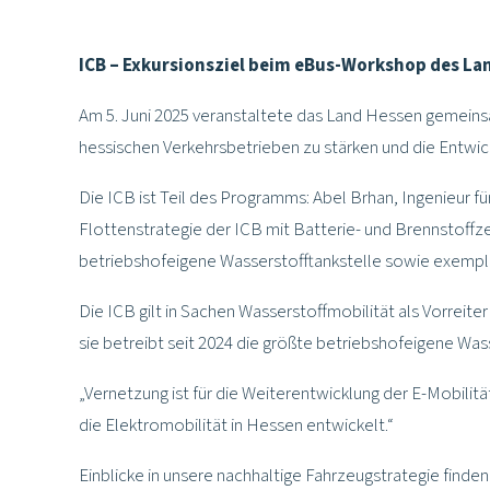
ICB – Exkursionsziel beim eBus-Workshop des La
Am 5. Juni 2025 veranstaltete das Land Hessen gemeins
hessischen Verkehrsbetrieben zu stärken und die Entwick
Die ICB ist Teil des Programms: Abel Brhan, Ingenieur f
Flottenstrategie der ICB mit Batterie- und Brennstoff
betriebshofeigene Wasserstofftankstelle sowie exempla
Die ICB gilt in Sachen Wasserstoffmobilität als Vorreite
sie betreibt seit 2024 die größte betriebshofeigene Was
„Vernetzung ist für die Weiterentwicklung der E-Mobilitä
die Elektromobilität in Hessen entwickelt.“
Einblicke in unsere nachhaltige Fahrzeugstrategie finden 