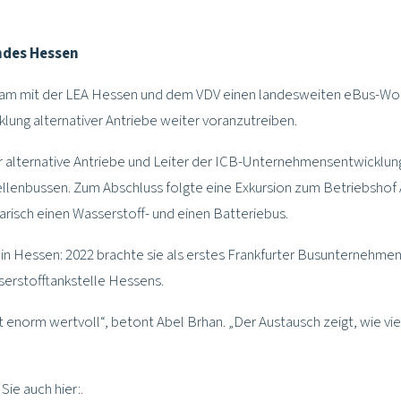
ndes Hessen
am mit der LEA Hessen und dem VDV einen landesweiten eBus-Worksh
lung alternativer Antriebe weiter voranzutreiben.
ür alternative Antriebe und Leiter der ICB-Unternehmensentwicklung
zellenbussen. Zum Abschluss folgte eine Exkursion zum Betriebsho
risch einen Wasserstoff- und einen Batteriebus.
r in Hessen: 2022 brachte sie als erstes Frankfurter Busunternehmen
serstofftankstelle Hessens.
t enorm wertvoll“, betont Abel Brhan. „Der Austausch zeigt, wie viel
Sie auch hier:
.