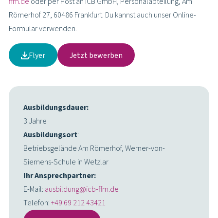
ffm.de
oder per Post an ICB GmbH, Personalabteilung, Am
Römerhof 27, 60486 Frankfurt. Du kannst auch unser Online-
Formular verwenden.
Flyer
Jetzt bewerben
Ausbildungsdauer:
3 Jahre
Ausbildungsort
:
Betriebsgelände Am Römerhof, Werner-von-
Siemens-Schule in Wetzlar
Ihr Ansprechpartner:
E-Mail:
ausbildung@icb-ffm.de
Telefon:
+49 69 212 43421